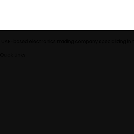
UAE-based electronics trading company specializing in t
Quick Links