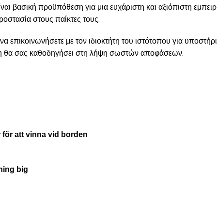
αι βασική προϋπόθεση για μια ευχάριστη και αξιόπιστη εμπειρί
ροστασία στους παίκτες τους.
να επικοινωνήσετε με τον ιδιοκτήτη του ιστότοπου για υποστήρι
ση θα σας καθοδηγήσει στη λήψη σωστών αποφάσεων.
för att vinna vid borden
ning big