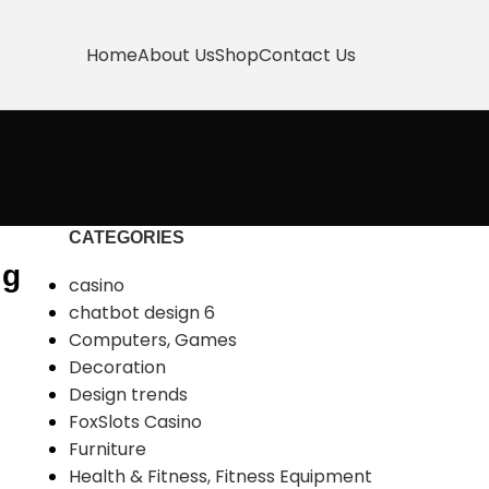
Home
About Us
Shop
Contact Us
CATEGORIES
ig
casino
chatbot design 6
Computers, Games
Decoration
Design trends
FoxSlots Casino
Furniture
Health & Fitness, Fitness Equipment