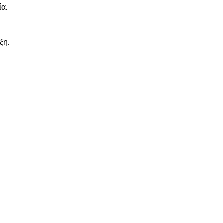
α.
ξη.