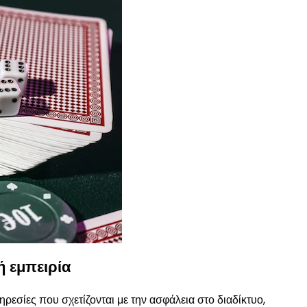
ή εμπειρία
εσίες που σχετίζονται με την ασφάλεια στο διαδίκτυο,