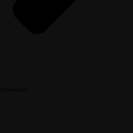
Accessories