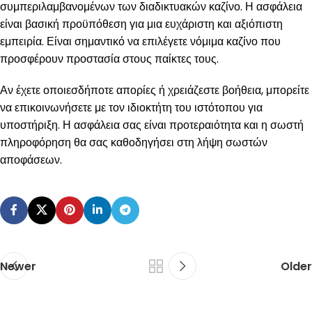
συμπεριλαμβανομένων των διαδικτυακών καζίνο. Η ασφάλεια
είναι βασική προϋπόθεση για μια ευχάριστη και αξιόπιστη
εμπειρία. Είναι σημαντικό να επιλέγετε νόμιμα καζίνο που
προσφέρουν προστασία στους παίκτες τους.
Αν έχετε οποιεσδήποτε απορίες ή χρειάζεστε βοήθεια, μπορείτε
να επικοινωνήσετε με τον ιδιοκτήτη του ιστότοπου για
υποστήριξη. Η ασφάλεια σας είναι προτεραιότητα και η σωστή
πληροφόρηση θα σας καθοδηγήσει στη λήψη σωστών
αποφάσεων.
Newer
Older