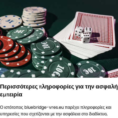
Περισσότερες πληροφορίες για την ασφαλή
εμπειρία
Ο ιστότοπος bluebridge-vres.eu παρέχει πληροφορίες και
υπηρεσίες που σχετίζονται με την ασφάλεια στο διαδίκτυο,