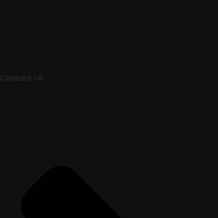
Contact Us