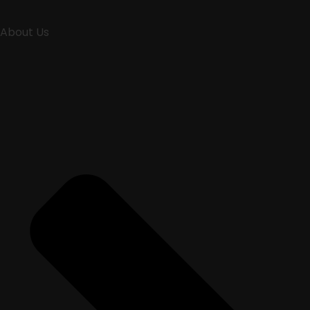
About Us