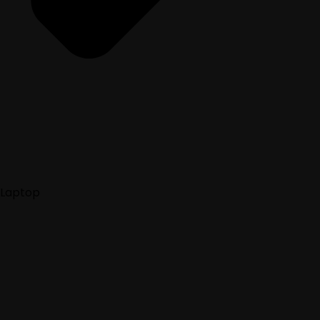
Laptop