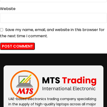
Website
Save my name, email, and website in this browser for
the next time I comment.
UAE-based electronics trading company specializing
in the supply of high-quality laptops across all major