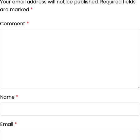
Your email address will not be published.
Required fields
are marked
*
Comment
*
Name
*
Email
*