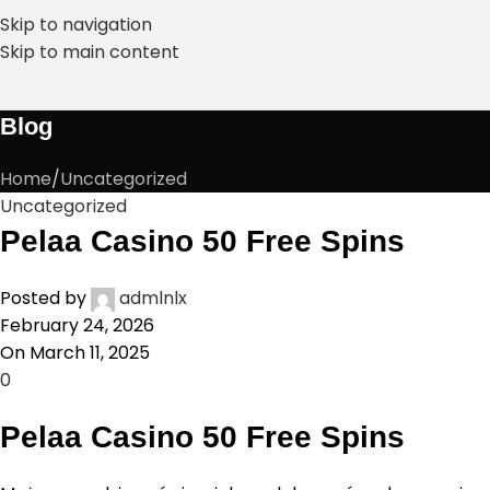
Skip to navigation
Skip to main content
Blog
Home
Uncategorized
Uncategorized
Pelaa Casino 50 Free Spins
Posted by
admlnlx
February 24, 2026
On March 11, 2025
0
Pelaa Casino 50 Free Spins