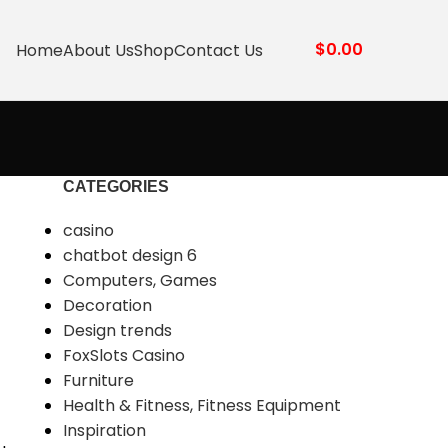
$
0.00
Home
About Us
Shop
Contact Us
CATEGORIES
casino
chatbot design 6
Computers, Games
Decoration
Design trends
FoxSlots Casino
Furniture
Health & Fitness, Fitness Equipment
Inspiration