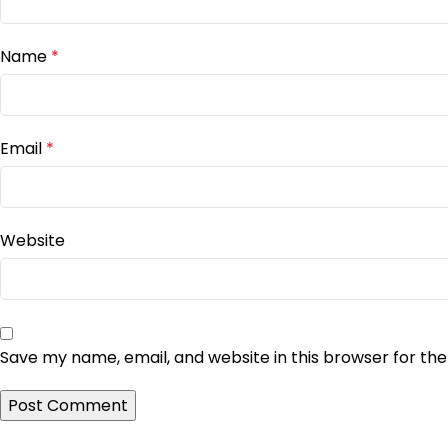
Name
*
Email
*
Website
Save my name, email, and website in this browser for th