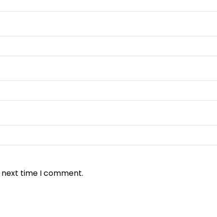
e next time I comment.