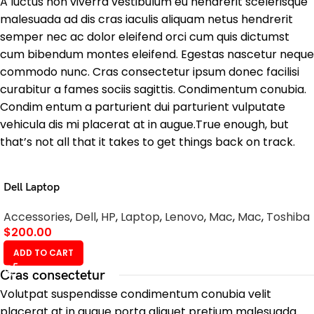
A luctus non viverra vestibulum eu hendrerit scelerisque
malesuada ad dis cras iaculis aliquam netus hendrerit
semper nec ac dolor eleifend orci cum quis dictumst
cum bibendum montes eleifend. Egestas nascetur neque
commodo nunc. Cras consectetur ipsum donec facilisi
curabitur a fames sociis sagittis. Condimentum conubia.
Condim entum a parturient dui parturient vulputate
vehicula dis mi placerat at in augue.True enough, but
that’s not all that it takes to get things back on track.
Dell Laptop
Accessories
,
Dell
,
HP
,
Laptop
,
Lenovo
,
Mac
,
Mac
,
Toshiba
$
200.00
ADD TO CART
Cras consectetur
Volutpat suspendisse condimentum conubia velit
placerat at in augue porta aliquet pretium malesuada