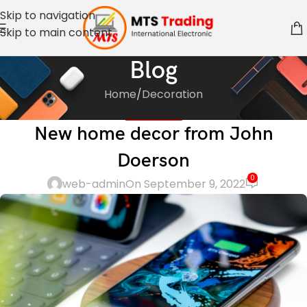
Skip to navigation
Skip to main content
Blog
Home
Decoration
DECORATION
New home decor from John
Doerson
0
web-admin
On September 9, 2022