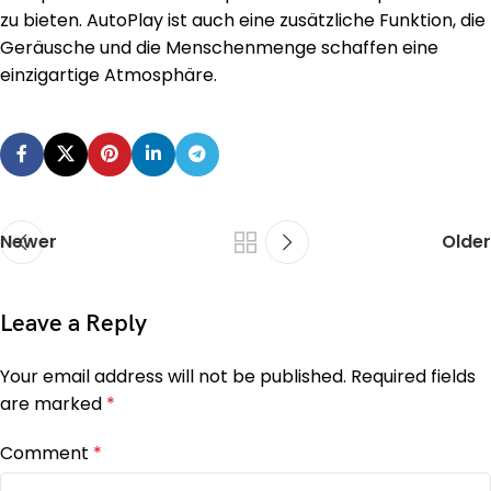
zu bieten. AutoPlay ist auch eine zusätzliche Funktion, die
Geräusche und die Menschenmenge schaffen eine
einzigartige Atmosphäre.
Newer
Older
Leave a Reply
Your email address will not be published.
Required fields
are marked
*
Comment
*