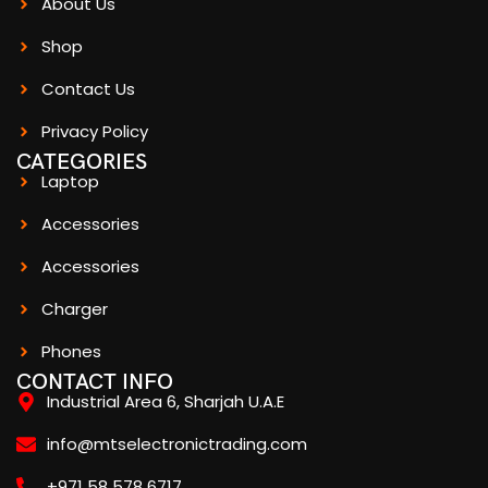
About Us
Shop
Contact Us
Privacy Policy
CATEGORIES
Laptop
Accessories
Accessories
Charger
Phones
CONTACT INFO
Industrial Area 6, Sharjah U.A.E
info@mtselectronictrading.com
+971 58 578 6717