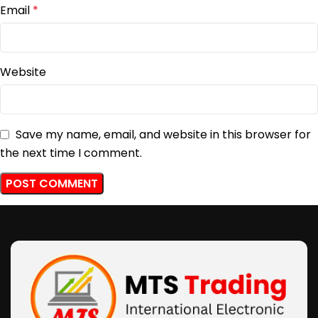
Email
*
Website
Save my name, email, and website in this browser for
the next time I comment.