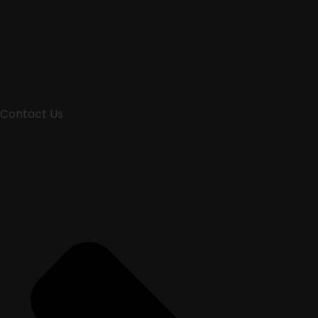
Contact Us