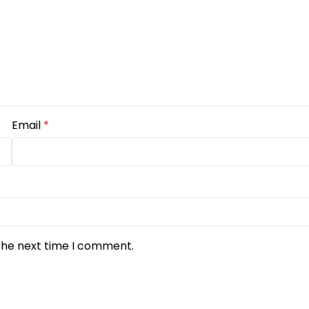
Email
*
 the next time I comment.