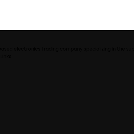
ased electronics trading company specializing in the supp
Links