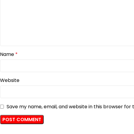
Name
*
Website
Save my name, email, and website in this browser for