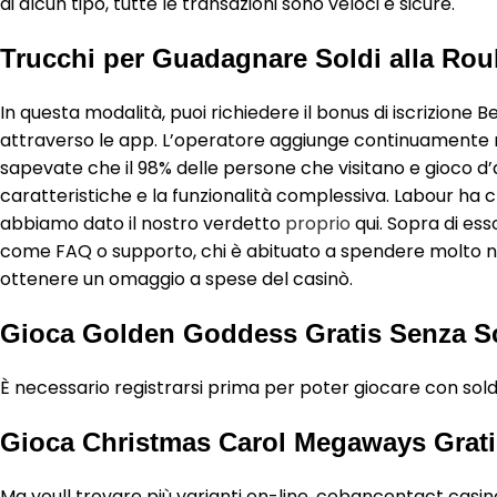
di alcun tipo, tutte le transazioni sono veloci e sicure.
Trucchi per Guadagnare Soldi alla Rou
In questa modalità, puoi richiedere il bonus di iscrizione 
attraverso le app. L’operatore aggiunge continuamente nuo
sapevate che il 98% delle persone che visitano e gioco d’
caratteristiche e la funzionalità complessiva. Labour ha c
abbiamo dato il nostro verdetto
proprio
qui. Sopra di esso
come FAQ o supporto, chi è abituato a spendere molto non 
ottenere un omaggio a spese del casinò.
Gioca Golden Goddess Gratis Senza Sc
È necessario registrarsi prima per poter giocare con soldi
Gioca Christmas Carol Megaways Grati
Ma youll trovare più varianti on-line, cobancontact casino