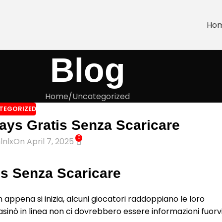
Ho
Blog
Home
Uncategorized
TEGORIZED
ays Gratis Senza Scaricare
0
nlx
On April 7, 2025
is Senza Scaricare
appena si inizia, alcuni giocatori raddoppiano le loro
casinò in linea non ci dovrebbero essere informazioni fuorv