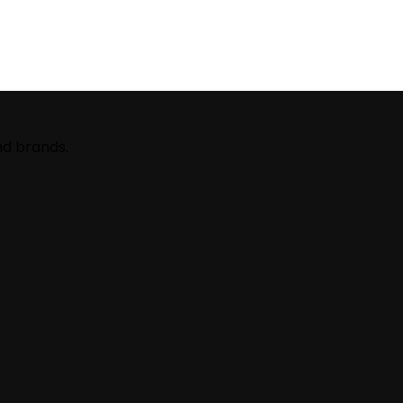
nd brands.