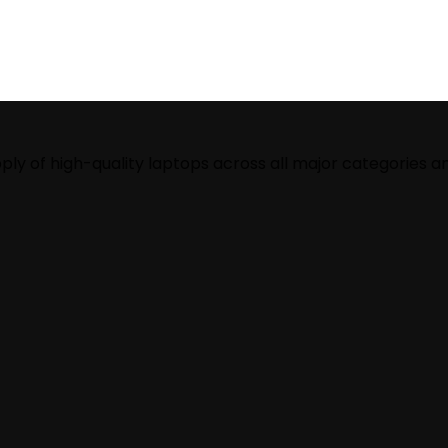
ly of high-quality laptops across all major categories a