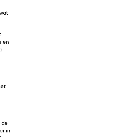
 wat
t
e en
e
met
k de
er in