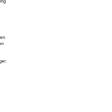
ing
en.
en
ger.