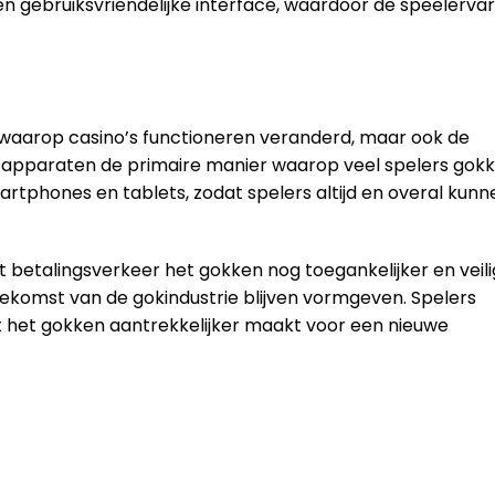
en gebruiksvriendelijke interface, waardoor de speelervar
 waarop casino’s functioneren veranderd, maar ook de
iele apparaten de primaire manier waarop veel spelers gokk
rtphones en tablets, zodat spelers altijd en overal kunn
 betalingsverkeer het gokken nog toegankelijker en veili
oekomst van de gokindustrie blijven vormgeven. Spelers
 het gokken aantrekkelijker maakt voor een nieuwe