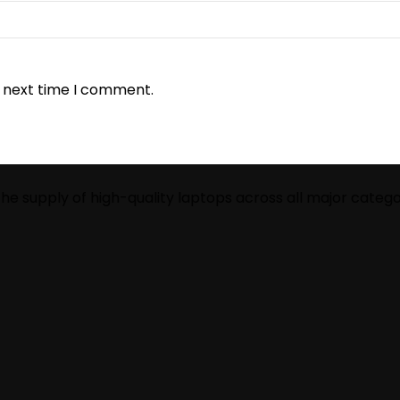
e next time I comment.
he supply of high-quality laptops across all major catego