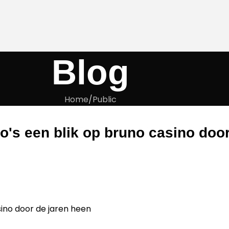
Blog
Home
Public
no's een blik op bruno casino doo
sino door de jaren heen