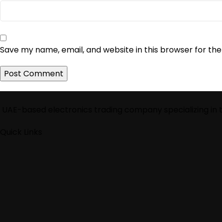
Save my name, email, and website in this browser for th
UAE-based electronics trading company specializing in t
Quick Links