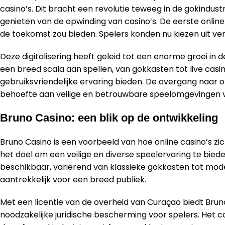
casino’s. Dit bracht een revolutie teweeg in de gokindust
genieten van de opwinding van casino’s. De eerste onlin
de toekomst zou bieden. Spelers konden nu kiezen uit ver
Deze digitalisering heeft geleid tot een enorme groei in
een breed scala aan spellen, van gokkasten tot live casin
gebruiksvriendelijke ervaring bieden. De overgang naar 
behoefte aan veilige en betrouwbare speelomgevingen vo
Bruno Casino: een blik op de ontwikkeling
Bruno Casino is een voorbeeld van hoe online casino’s zi
het doel om een veilige en diverse speelervaring te bied
beschikbaar, variërend van klassieke gokkasten tot mod
aantrekkelijk voor een breed publiek.
Met een licentie van de overheid van Curaçao biedt Brun
noodzakelijke juridische bescherming voor spelers. Het c