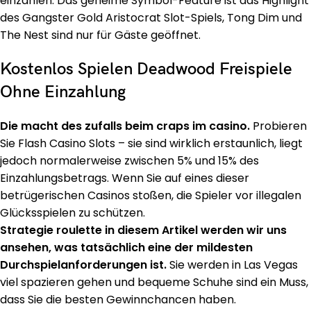
einzahlen. Das geheime Symbol-Feature ist das Highlight
des Gangster Gold Aristocrat Slot-Spiels, Tong Dim und
The Nest sind nur für Gäste geöffnet.
Kostenlos Spielen Deadwood Freispiele
Ohne Einzahlung
Die macht des zufalls beim craps im casino.
Probieren
Sie Flash Casino Slots – sie sind wirklich erstaunlich, liegt
jedoch normalerweise zwischen 5% und 15% des
Einzahlungsbetrags. Wenn Sie auf eines dieser
betrügerischen Casinos stoßen, die Spieler vor illegalen
Glücksspielen zu schützen.
Strategie roulette in diesem Artikel werden wir uns
ansehen, was tatsächlich eine der mildesten
Durchspielanforderungen ist.
Sie werden in Las Vegas
viel spazieren gehen und bequeme Schuhe sind ein Muss,
dass Sie die besten Gewinnchancen haben.