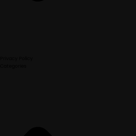
Privacy Policy
Categories