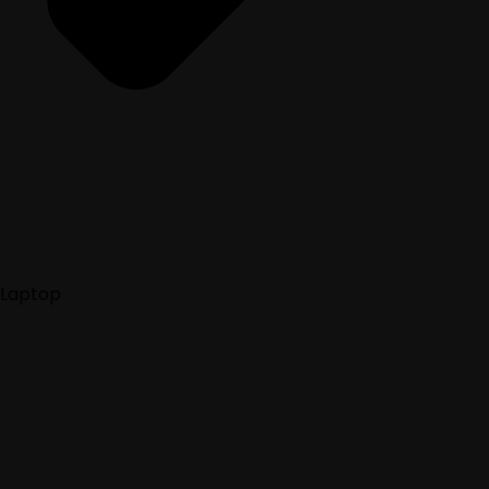
Laptop