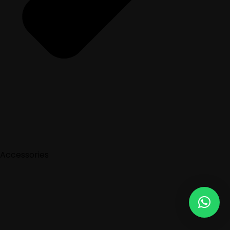
Accessories