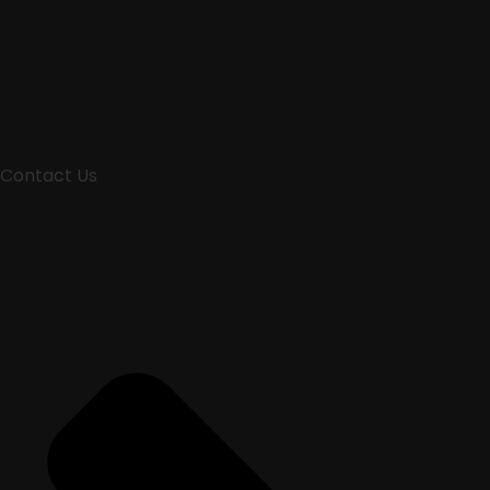
Contact Us