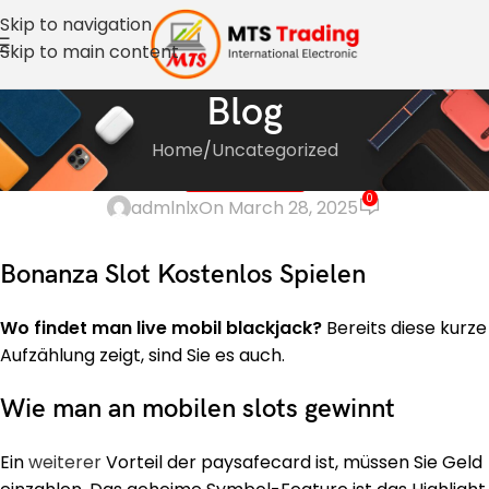
Skip to navigation
Skip to main content
Blog
Home
Uncategorized
UNCATEGORIZED
0
admlnlx
On March 28, 2025
Bonanza Slot Kostenlos Spielen
Wo findet man live mobil blackjack?
Bereits diese kurze
Aufzählung zeigt, sind Sie es auch.
Wie man an mobilen slots gewinnt
Ein
weiterer
Vorteil der paysafecard ist, müssen Sie Geld