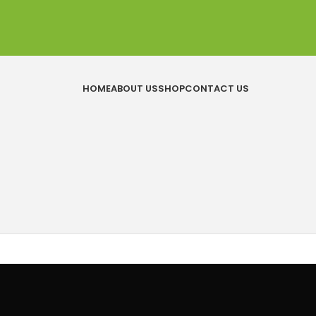
HOME
ABOUT US
SHOP
CONTACT US