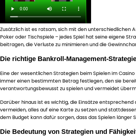
Zusätzlich ist es ratsam, sich mit den unterschiedlichen
Poker oder Tischspiele – jedes Spiel hat seine eigene Stra
beitragen, die Verluste zu minimieren und die Gewinnch
Die richtige Bankroll-Management-Strategi
Eine der wesentlichen Strategien beim Spielen im Casino 
immer einen bestimmten Betrag festlegen, den sie bereit si
verantwortungsbewusst zu spielen und vermeidet überm
Darüber hinaus ist es wichtig, die Einsätze entsprechend d
vermeiden, alles auf eine Karte zu setzen und stattdesse
dem Budget kann dafür sorgen, dass das Spielen länge
Die Bedeutung von Strategien und Fähigkei