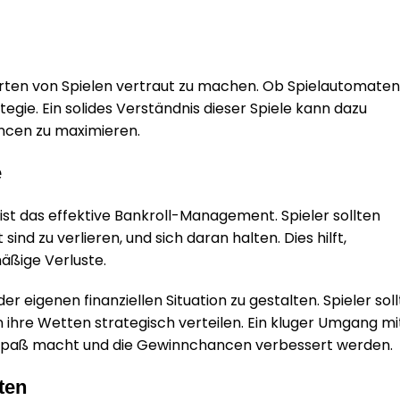
 Arten von Spielen vertraut zu machen. Ob Spielautomaten
tegie. Ein solides Verständnis dieser Spiele kann dazu
ancen zu maximieren.
e
ist das effektive Bankroll-Management. Spieler sollten
nd zu verlieren, und sich daran halten. Dies hilft,
äßige Verluste.
er eigenen finanziellen Situation zu gestalten. Spieler sol
n ihre Wetten strategisch verteilen. Ein kluger Umgang mi
r Spaß macht und die Gewinnchancen verbessert werden.
ten