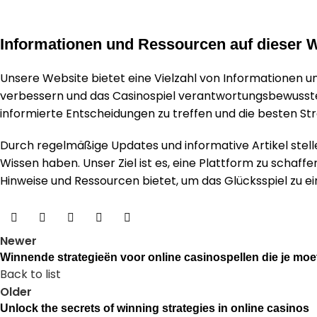
Informationen und Ressourcen auf dieser 
Unsere Website bietet eine Vielzahl von Informationen un
verbessern und das Casinospiel verantwortungsbewusste
informierte Entscheidungen zu treffen und die besten Str
Durch regelmäßige Updates und informative Artikel stelle
Wissen haben. Unser Ziel ist es, eine Plattform zu schaff
Hinweise und Ressourcen bietet, um das Glücksspiel zu e
Newer
Winnende strategieën voor online casinospellen die je moe
Back to list
Older
Unlock the secrets of winning strategies in online casinos