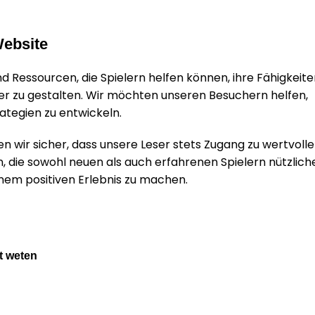
Website
d Ressourcen, die Spielern helfen können, ihre Fähigkeite
r zu gestalten. Wir möchten unseren Besuchern helfen,
ategien zu entwickeln.
n wir sicher, dass unsere Leser stets Zugang zu wertvoll
en, die sowohl neuen als auch erfahrenen Spielern nützlich
inem positiven Erlebnis zu machen.
t weten