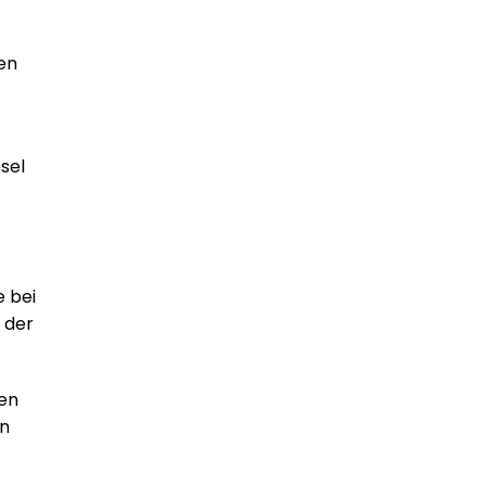
en
sel
e bei
 der
ten
nn