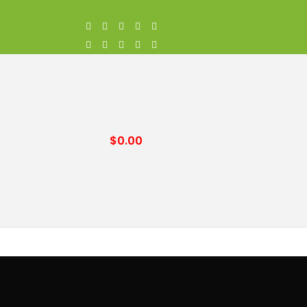
$
0.00