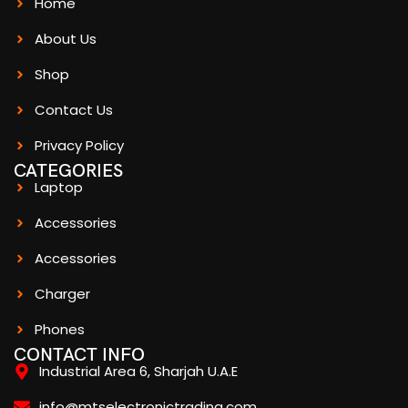
Home
About Us
Shop
Contact Us
Privacy Policy
CATEGORIES
Laptop
Accessories
Accessories
Charger
Phones
CONTACT INFO
Industrial Area 6, Sharjah U.A.E
info@mtselectronictrading.com