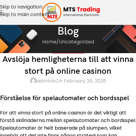
Skip to navigation
Skip to main content
Blog
Home
Uncategorized
UNCATEGORIZED
Avslöja hemligheterna till att vinna
stort på online casinon
admlnlx
On February 26, 2026
Förståelse för spelautomater och bordsspel
För att vinna stort på online casinon är det viktigt att
förstå skillnaderna mellan spelautomater och bordsspel.
Spelautomater är helt baserade på slumpen, vilket
innebär att det inte finns någon strategi som kan