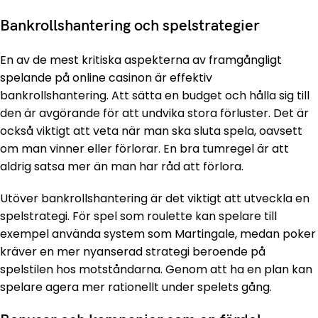
Bankrollshantering och spelstrategier
En av de mest kritiska aspekterna av framgångligt
spelande på online casinon är effektiv
bankrollshantering. Att sätta en budget och hålla sig till
den är avgörande för att undvika stora förluster. Det är
också viktigt att veta när man ska sluta spela, oavsett
om man vinner eller förlorar. En bra tumregel är att
aldrig satsa mer än man har råd att förlora.
Utöver bankrollshantering är det viktigt att utveckla en
spelstrategi. För spel som roulette kan spelare till
exempel använda system som Martingale, medan poker
kräver en mer nyanserad strategi beroende på
spelstilen hos motståndarna. Genom att ha en plan kan
spelare agera mer rationellt under spelets gång.