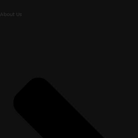
About Us